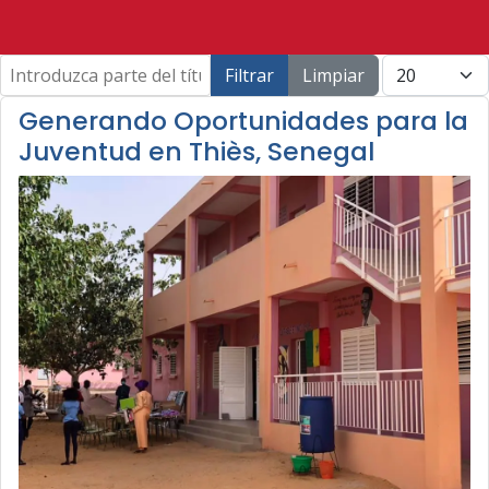
Introduzca parte del título
Cantidad a m
Filtrar
Limpiar
Generando Oportunidades para la
Juventud en Thiès, Senegal